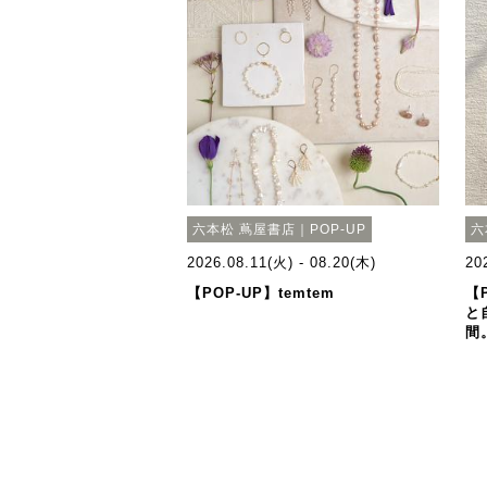
六本松 蔦屋書店｜POP-UP
六
2026.08.11(火) - 08.20(木)
20
【POP-UP】temtem
【
と
間