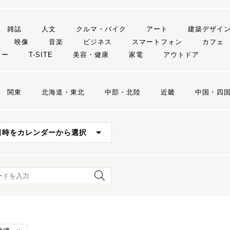
雑誌
人文
クルマ・バイク
アート
建築デザイ
映像
音楽
ビジネス
スマートフォン
カフェ
リー
T-SITE
美容・健康
家電
アウトドア
関東
北海道・東北
中部・北陸
近畿
中国・四
日時をカレンダーから選択
ード検索