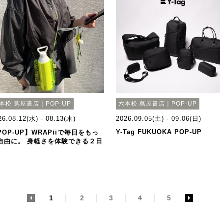
本松 蔦屋書店｜POP-UP
六本松 蔦屋書店｜POP-UP
26.08.12(水) - 08.13(木)
2026.09.05(土) - 09.06(日)
Y-Tag FUKUOKA POP-UP
POP-UP】WRAPiiで毎日をもっ
自由に。 身軽さを体験できる２日
。
<
1
2
3
4
5
>