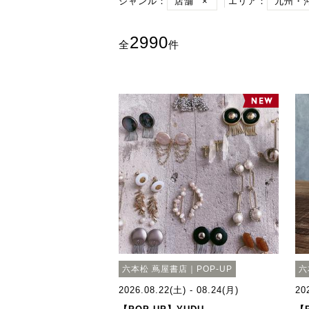
ジャンル：
店舗
×
エリア：
九州・
2990
全
件
六本松 蔦屋書店｜POP-UP
六
2026.08.22(土) - 08.24(月)
20