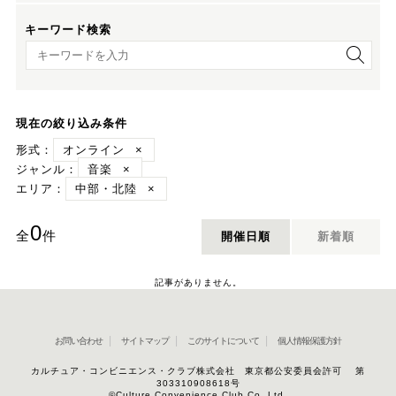
キーワード検索
キーワード検索
現在の絞り込み条件
形式：
オンライン
×
ジャンル：
音楽
×
エリア：
中部・北陸
×
0
全
件
開催日順
新着順
記事がありません。
お問い合わせ
サイトマップ
このサイトについて
個人情報保護方針
カルチュア・コンビニエンス・クラブ株式会社 東京都公安委員会許可 第
303310908618号
©Culture Convenience Club Co.,Ltd.