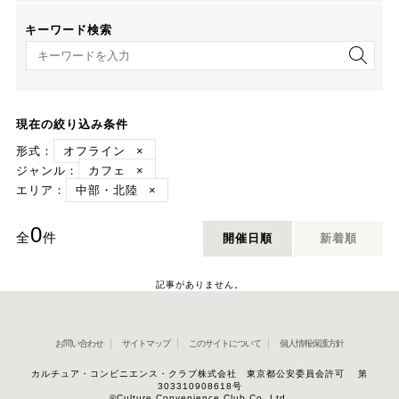
キーワード検索
キーワード検索
現在の絞り込み条件
形式：
オフライン
×
ジャンル：
カフェ
×
エリア：
中部・北陸
×
0
全
件
開催日順
新着順
記事がありません。
お問い合わせ
サイトマップ
このサイトについて
個人情報保護方針
カルチュア・コンビニエンス・クラブ株式会社 東京都公安委員会許可 第
303310908618号
©Culture Convenience Club Co.,Ltd.