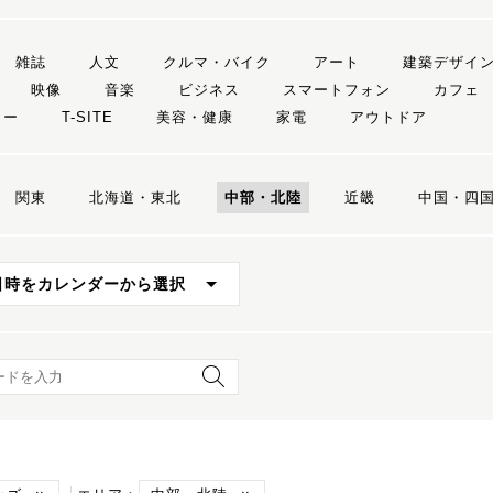
雑誌
人文
クルマ・バイク
アート
建築デザイ
映像
音楽
ビジネス
スマートフォン
カフェ
リー
T-SITE
美容・健康
家電
アウトドア
関東
北海道・東北
中部・北陸
近畿
中国・四
日時をカレンダーから選択
ード検索