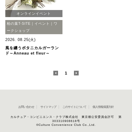
オンラインイベント
柏の葉T-SITE｜イベント｜ワ
ークショップ
2026. 08.25(火)
風を纏うボタニカルガーラン
ド～Anneau et fleur～
<
1
>
お問い合わせ
サイトマップ
このサイトについて
個人情報保護方針
カルチュア・コンビニエンス・クラブ株式会社 東京都公安委員会許可 第
303310908618号
©Culture Convenience Club Co.,Ltd.