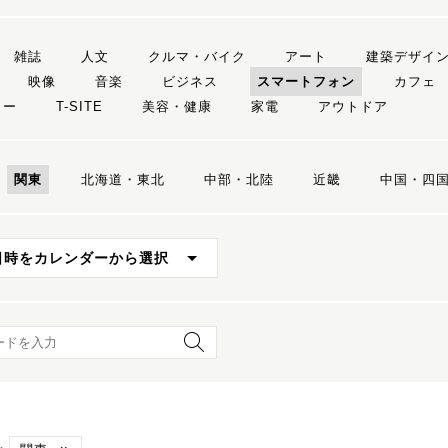
雑誌
人文
クルマ・バイク
アート
建築デザイ
映像
音楽
ビジネス
スマートフォン
カフェ
リー
T-SITE
美容・健康
家電
アウトドア
関東
北海道・東北
中部・北陸
近畿
中国・四
日時をカレンダーから選択
ード検索