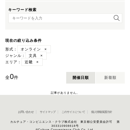
キーワード検索
キーワード検索
現在の絞り込み条件
形式：
オンライン
×
ジャンル：
文具
×
エリア：
近畿
×
0
全
件
開催日順
新着順
記事がありません。
お問い合わせ
サイトマップ
このサイトについて
個人情報保護方針
カルチュア・コンビニエンス・クラブ株式会社 東京都公安委員会許可 第
303310908618号
©Culture Convenience Club Co.,Ltd.