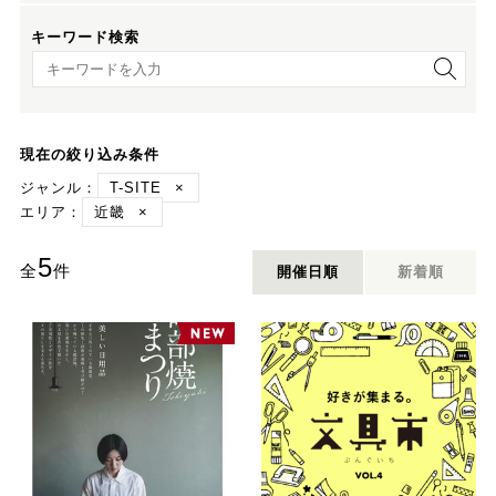
キーワード検索
キーワード検索
現在の絞り込み条件
ジャンル：
T-SITE
×
エリア：
近畿
×
5
全
件
開催日順
新着順