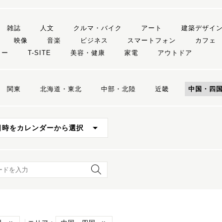
雑誌
人文
クルマ・バイク
アート
建築デザイ
映像
音楽
ビジネス
スマートフォン
カフェ
リー
T-SITE
美容・健康
家電
アウトドア
関東
北海道・東北
中部・北陸
近畿
中国・四
日時をカレンダーから選択
ード検索