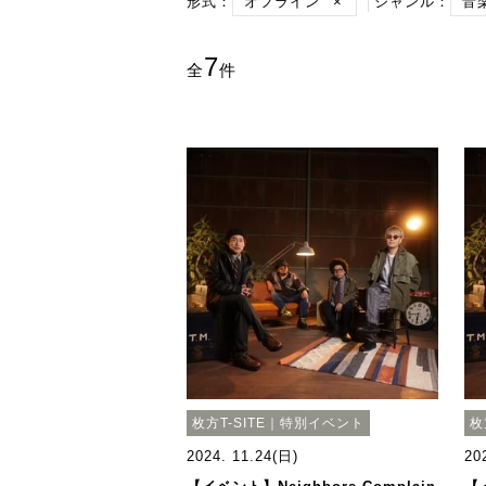
形式：
オフライン
×
ジャンル：
音
7
全
件
枚方T-SITE｜特別イベント
枚
2024. 11.24(日)
20