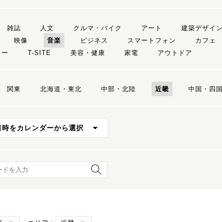
雑誌
人文
クルマ・バイク
アート
建築デザイ
映像
音楽
ビジネス
スマートフォン
カフェ
リー
T-SITE
美容・健康
家電
アウトドア
関東
北海道・東北
中部・北陸
近畿
中国・四
日時をカレンダーから選択
ード検索