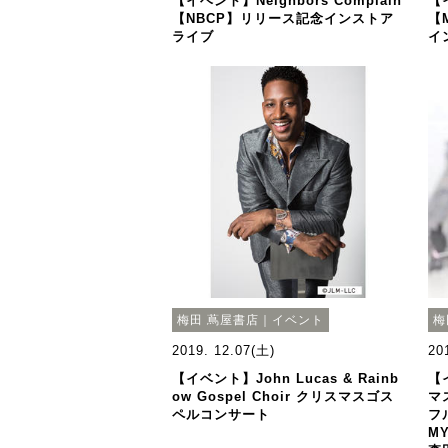
【イベント】Neighbors Complain
【イ
【NBCP】リリース記念インストア
【M
ライブ
イ
梅田 蔦屋書店｜イベント
梅
2019. 12.07(土)
20
【イベント】John Lucas & Rainb
【
ow Gospel Choir クリスマスゴス
マ
ペルコンサート
フ
M