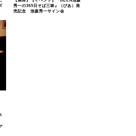
た
【満席】【イベント】『DEEN池森
ズ
秀一の365日そば三昧』（ぴあ）発
売記念 池森秀一サイン会
ス
ァ