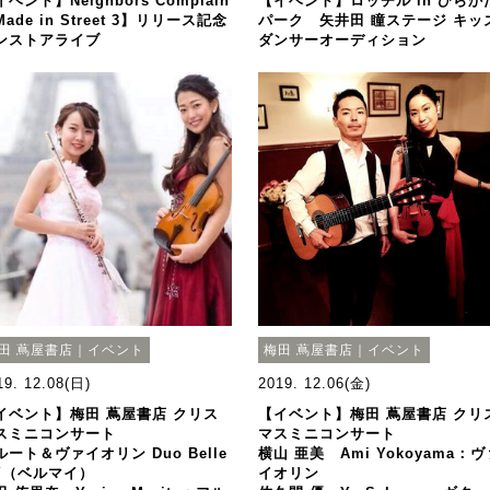
ベント】Neighbors Complain
【イベント】ロッチル in ひらか
ade in Street 3】リリース記念
パーク 矢井田 瞳ステージ キッ
ンストアライブ
ダンサーオーディション
田 蔦屋書店｜イベント
梅田 蔦屋書店｜イベント
19. 12.08(日)
2019. 12.06(金)
イベント】梅田 蔦屋書店 クリス
【イベント】梅田 蔦屋書店 クリ
スミニコンサート
マスミニコンサート
ルート＆ヴァイオリン Duo Belle
横山 亜美 Ami Yokoyama：ヴ
Y（ベルマイ）
イオリン