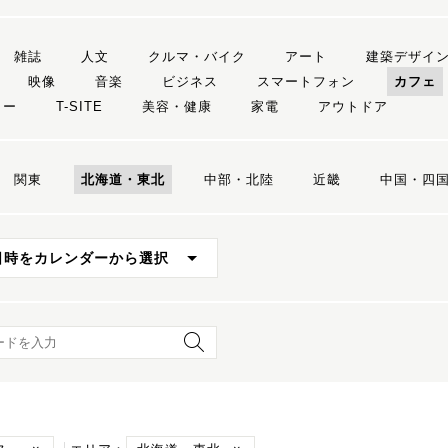
雑誌
人文
クルマ・バイク
アート
建築デザイ
映像
音楽
ビジネス
スマートフォン
カフェ
リー
T-SITE
美容・健康
家電
アウトドア
関東
北海道・東北
中部・北陸
近畿
中国・四
日時をカレンダーから選択
ード検索