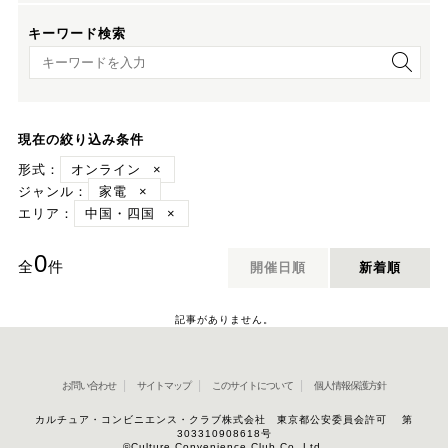
キーワード検索
キーワード検索
現在の絞り込み条件
形式：
オンライン
×
ジャンル：
家電
×
エリア：
中国・四国
×
0
全
件
開催日順
新着順
記事がありません。
お問い合わせ
サイトマップ
このサイトについて
個人情報保護方針
カルチュア・コンビニエンス・クラブ株式会社 東京都公安委員会許可 第
303310908618号
©Culture Convenience Club Co.,Ltd.