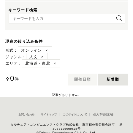
キーワード検索
キーワード検索
現在の絞り込み条件
形式：
オンライン
×
ジャンル：
人文
×
エリア：
北海道・東北
×
0
全
件
開催日順
新着順
記事がありません。
お問い合わせ
サイトマップ
このサイトについて
個人情報保護方針
カルチュア・コンビニエンス・クラブ株式会社 東京都公安委員会許可 第
303310908618号
©Culture Convenience Club Co.,Ltd.