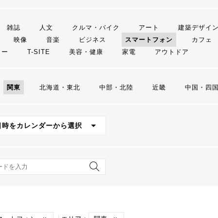
雑誌
人文
クルマ・バイク
アート
建築デザイ
映像
音楽
ビジネス
スマートフォン
カフェ
リー
T-SITE
美容・健康
家電
アウトドア
関東
北海道・東北
中部・北陸
近畿
中国・四
日時をカレンダーから選択
ード検索