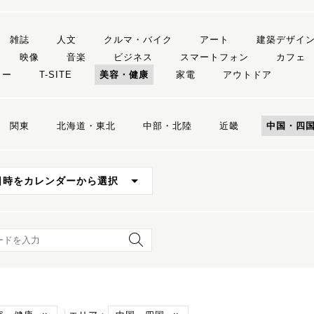
雑誌
人文
クルマ・バイク
アート
建築デザイ
映像
音楽
ビジネス
スマートフォン
カフェ
リー
T-SITE
美容・健康
家電
アウトドア
関東
北海道・東北
中部・北陸
近畿
中国・四
日時をカレンダーから選択
ード検索