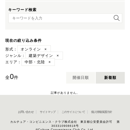
キーワード検索
キーワード検索
現在の絞り込み条件
形式：
オンライン
×
ジャンル：
建築デザイン
×
エリア：
中部・北陸
×
0
全
件
開催日順
新着順
記事がありません。
お問い合わせ
サイトマップ
このサイトについて
個人情報保護方針
カルチュア・コンビニエンス・クラブ株式会社 東京都公安委員会許可 第
303310908618号
©Culture Convenience Club Co.,Ltd.