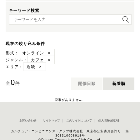
キーワード検索
キーワード検索
現在の絞り込み条件
形式：
オンライン
×
ジャンル：
カフェ
×
エリア：
近畿
×
0
全
件
開催日順
新着順
記事がありません。
お問い合わせ
サイトマップ
このサイトについて
個人情報保護方針
カルチュア・コンビニエンス・クラブ株式会社 東京都公安委員会許可 第
303310908618号
©Culture Convenience Club Co.,Ltd.