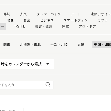
雑誌
人文
クルマ・バイク
アート
建築デザイ
映像
音楽
ビジネス
スマートフォン
カフェ
リー
T-SITE
美容・健康
家電
アウトドア
関東
北海道・東北
中部・北陸
近畿
中国・四
日時をカレンダーから選択
ード検索