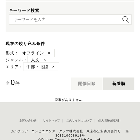
キーワード検索
キーワード検索
現在の絞り込み条件
形式：
オフライン
×
ジャンル：
人文
×
エリア：
中部・北陸
×
0
全
件
開催日順
新着順
記事がありません。
お問い合わせ
サイトマップ
このサイトについて
個人情報保護方針
カルチュア・コンビニエンス・クラブ株式会社 東京都公安委員会許可 第
303310908618号
©Culture Convenience Club Co.,Ltd.