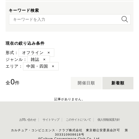
キーワード検索
キーワード検索
現在の絞り込み条件
形式：
オフライン
×
ジャンル：
雑誌
×
エリア：
中国・四国
×
0
全
件
開催日順
新着順
記事がありません。
お問い合わせ
サイトマップ
このサイトについて
個人情報保護方針
カルチュア・コンビニエンス・クラブ株式会社 東京都公安委員会許可 第
303310908618号
©Culture Convenience Club Co.,Ltd.