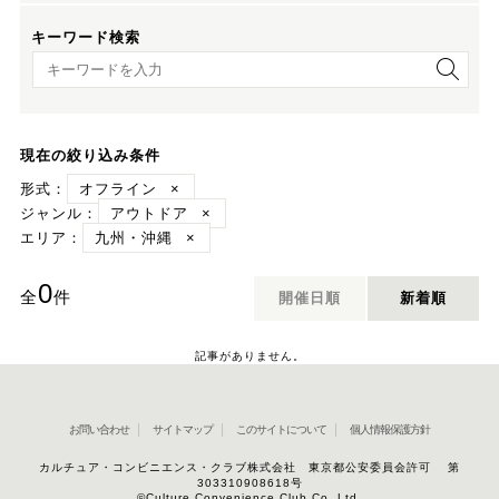
キーワード検索
キーワード検索
現在の絞り込み条件
形式：
オフライン
×
ジャンル：
アウトドア
×
エリア：
九州・沖縄
×
0
全
件
開催日順
新着順
記事がありません。
お問い合わせ
サイトマップ
このサイトについて
個人情報保護方針
カルチュア・コンビニエンス・クラブ株式会社 東京都公安委員会許可 第
303310908618号
©Culture Convenience Club Co.,Ltd.