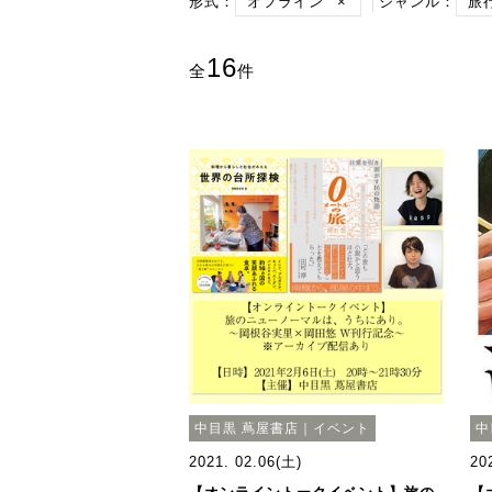
形式：
オフライン
×
ジャンル：
旅
16
全
件
中目黒 蔦屋書店｜イベント
中
2021. 02.06(土)
20