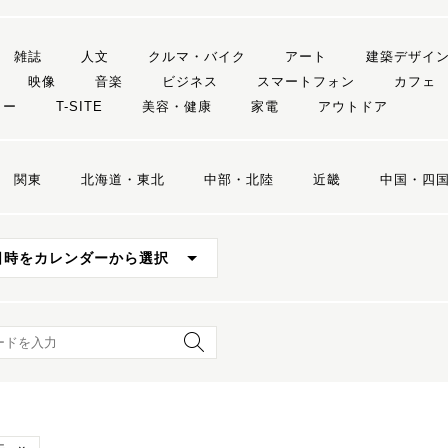
雑誌
人文
クルマ・バイク
アート
建築デザイ
映像
音楽
ビジネス
スマートフォン
カフェ
リー
T-SITE
美容・健康
家電
アウトドア
関東
北海道・東北
中部・北陸
近畿
中国・四
日時をカレンダーから選択
ード検索