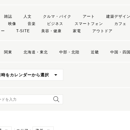
雑誌
人文
クルマ・バイク
アート
建築デザイ
映像
音楽
ビジネス
スマートフォン
カフェ
リー
T-SITE
美容・健康
家電
アウトドア
関東
北海道・東北
中部・北陸
近畿
中国・四
日時をカレンダーから選択
ード検索