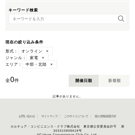
キーワード検索
キーワード検索
現在の絞り込み条件
形式：
オンライン
×
ジャンル：
家電
×
エリア：
中部・北陸
×
0
全
件
開催日順
新着順
記事がありません。
お問い合わせ
サイトマップ
このサイトについて
個人情報保護方針
カルチュア・コンビニエンス・クラブ株式会社 東京都公安委員会許可 第
303310908618号
©Culture Convenience Club Co.,Ltd.