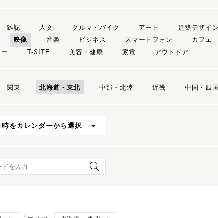
雑誌
人文
クルマ・バイク
アート
建築デザイ
映像
音楽
ビジネス
スマートフォン
カフェ
リー
T-SITE
美容・健康
家電
アウトドア
関東
北海道・東北
中部・北陸
近畿
中国・四
日時をカレンダーから選択
ード検索