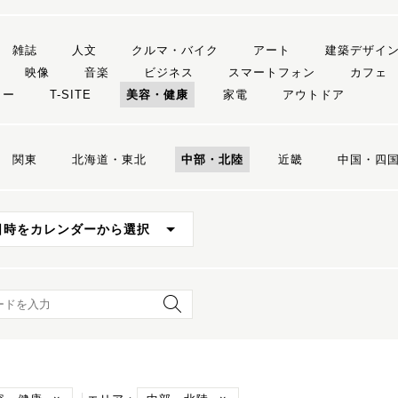
雑誌
人文
クルマ・バイク
アート
建築デザイ
映像
音楽
ビジネス
スマートフォン
カフェ
リー
T-SITE
美容・健康
家電
アウトドア
関東
北海道・東北
中部・北陸
近畿
中国・四
日時をカレンダーから選択
ード検索