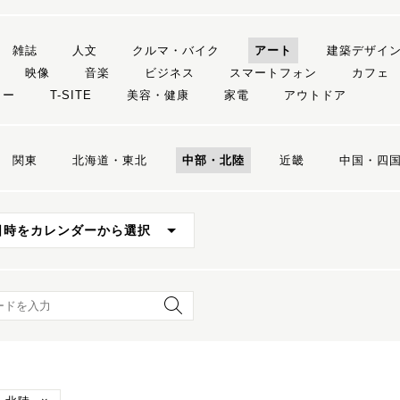
雑誌
人文
クルマ・バイク
アート
建築デザイ
映像
音楽
ビジネス
スマートフォン
カフェ
リー
T-SITE
美容・健康
家電
アウトドア
関東
北海道・東北
中部・北陸
近畿
中国・四
日時をカレンダーから選択
ード検索