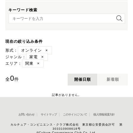
キーワード検索
キーワード検索
現在の絞り込み条件
形式：
オンライン
×
ジャンル：
家電
×
エリア：
関東
×
0
全
件
開催日順
新着順
記事がありません。
お問い合わせ
サイトマップ
このサイトについて
個人情報保護方針
カルチュア・コンビニエンス・クラブ株式会社 東京都公安委員会許可 第
303310908618号
©Culture Convenience Club Co.,Ltd.