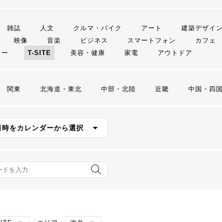
雑誌
人文
クルマ・バイク
アート
建築デザイ
映像
音楽
ビジネス
スマートフォン
カフェ
リー
T-SITE
美容・健康
家電
アウトドア
関東
北海道・東北
中部・北陸
近畿
中国・四
日時をカレンダーから選択
ード検索