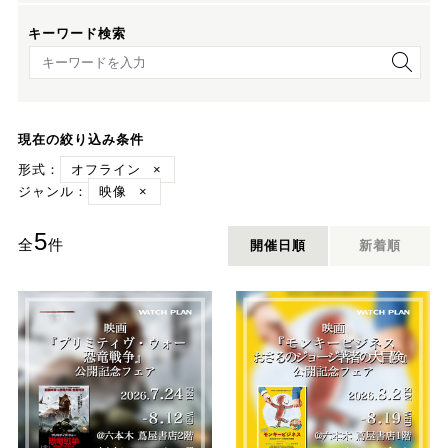
キーワード検索
キーワード検索
現在の絞り込み条件
形式：
オフライン
×
ジャンル：
映像
×
5
全
件
開催日順
新着順