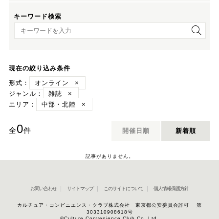
キーワード検索
キーワード検索
現在の絞り込み条件
形式：
オンライン
×
ジャンル：
雑誌
×
エリア：
中部・北陸
×
0
全
件
開催日順
新着順
記事がありません。
お問い合わせ
サイトマップ
このサイトについて
個人情報保護方針
カルチュア・コンビニエンス・クラブ株式会社 東京都公安委員会許可 第
303310908618号
©Culture Convenience Club Co.,Ltd.