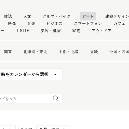
雑誌
人文
クルマ・バイク
アート
建築デザイ
映像
音楽
ビジネス
スマートフォン
カフェ
リー
T-SITE
美容・健康
家電
アウトドア
関東
北海道・東北
中部・北陸
近畿
中国・四
日時をカレンダーから選択
ード検索