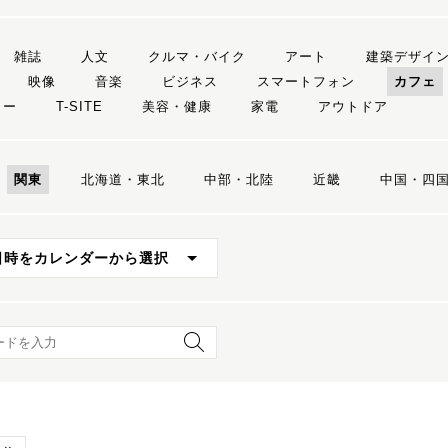
雑誌
人文
クルマ・バイク
アート
建築デザイ
映像
音楽
ビジネス
スマートフォン
カフェ
リー
T-SITE
美容・健康
家電
アウトドア
関東
北海道・東北
中部・北陸
近畿
中国・四
日時をカレンダーから選択
ード検索