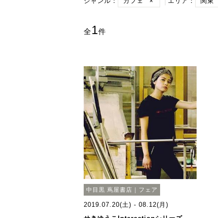
ジャンル：
カフェ
×
エリア：
関東
1
全
件
中目黒 蔦屋書店｜フェア
2019.07.20(土) - 08.12(月)