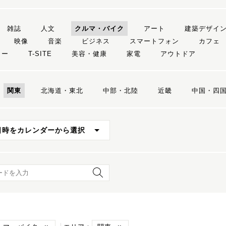
雑誌
人文
クルマ・バイク
アート
建築デザイ
映像
音楽
ビジネス
スマートフォン
カフェ
リー
T-SITE
美容・健康
家電
アウトドア
関東
北海道・東北
中部・北陸
近畿
中国・四
日時をカレンダーから選択
ード検索