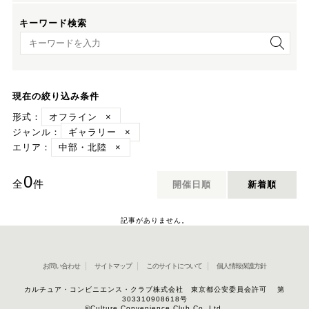
キーワード検索
キーワード検索
現在の絞り込み条件
形式：
オフライン
×
ジャンル：
ギャラリー
×
エリア：
中部・北陸
×
0
全
件
開催日順
新着順
記事がありません。
お問い合わせ
サイトマップ
このサイトについて
個人情報保護方針
カルチュア・コンビニエンス・クラブ株式会社 東京都公安委員会許可 第
303310908618号
©Culture Convenience Club Co.,Ltd.