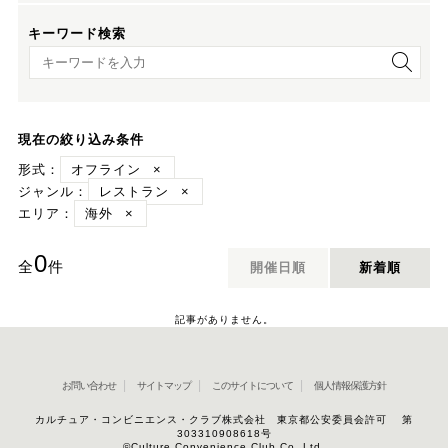
キーワード検索
キーワード検索
現在の絞り込み条件
形式：
オフライン
×
ジャンル：
レストラン
×
エリア：
海外
×
0
全
件
開催日順
新着順
記事がありません。
お問い合わせ
サイトマップ
このサイトについて
個人情報保護方針
カルチュア・コンビニエンス・クラブ株式会社 東京都公安委員会許可 第
303310908618号
©Culture Convenience Club Co.,Ltd.