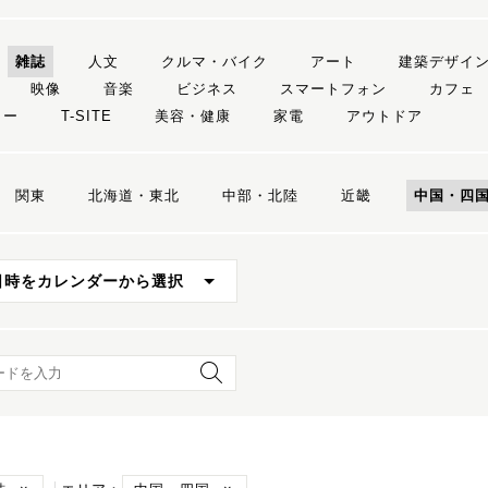
雑誌
人文
クルマ・バイク
アート
建築デザイ
映像
音楽
ビジネス
スマートフォン
カフェ
リー
T-SITE
美容・健康
家電
アウトドア
関東
北海道・東北
中部・北陸
近畿
中国・四
日時をカレンダーから選択
ード検索