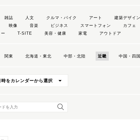
雑誌
人文
クルマ・バイク
アート
建築デザイ
映像
音楽
ビジネス
スマートフォン
カフェ
リー
T-SITE
美容・健康
家電
アウトドア
関東
北海道・東北
中部・北陸
近畿
中国・四
日時をカレンダーから選択
ード検索