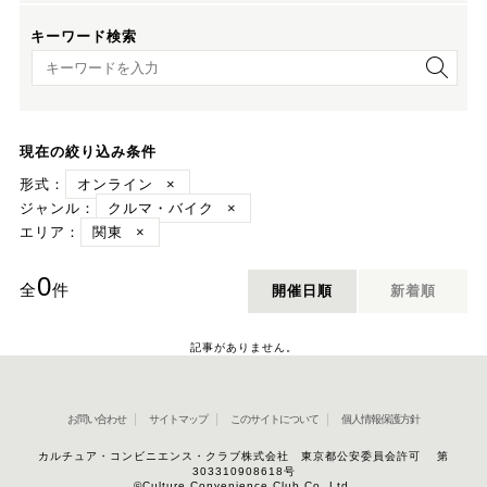
キーワード検索
キーワード検索
現在の絞り込み条件
形式：
オンライン
×
ジャンル：
クルマ・バイク
×
エリア：
関東
×
0
全
件
開催日順
新着順
記事がありません。
お問い合わせ
サイトマップ
このサイトについて
個人情報保護方針
カルチュア・コンビニエンス・クラブ株式会社 東京都公安委員会許可 第
303310908618号
©Culture Convenience Club Co.,Ltd.