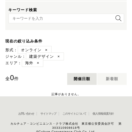
キーワード検索
キーワード検索
現在の絞り込み条件
形式：
オンライン
×
ジャンル：
建築デザイン
×
エリア：
海外
×
0
全
件
開催日順
新着順
記事がありません。
お問い合わせ
サイトマップ
このサイトについて
個人情報保護方針
カルチュア・コンビニエンス・クラブ株式会社 東京都公安委員会許可 第
303310908618号
©Culture Convenience Club Co.,Ltd.