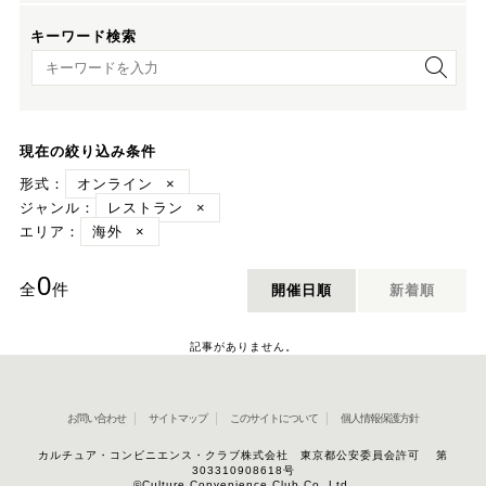
キーワード検索
キーワード検索
現在の絞り込み条件
形式：
オンライン
×
ジャンル：
レストラン
×
エリア：
海外
×
0
全
件
開催日順
新着順
記事がありません。
お問い合わせ
サイトマップ
このサイトについて
個人情報保護方針
カルチュア・コンビニエンス・クラブ株式会社 東京都公安委員会許可 第
303310908618号
©Culture Convenience Club Co.,Ltd.