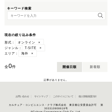
キーワード検索
キーワード検索
現在の絞り込み条件
形式：
オンライン
×
ジャンル：
T-SITE
×
エリア：
海外
×
0
全
件
開催日順
新着順
記事がありません。
お問い合わせ
サイトマップ
このサイトについて
個人情報保護方針
カルチュア・コンビニエンス・クラブ株式会社 東京都公安委員会許可 第
303310908618号
©Culture Convenience Club Co.,Ltd.