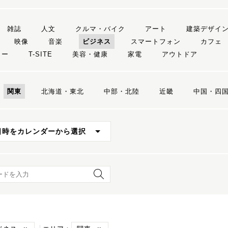
雑誌
人文
クルマ・バイク
アート
建築デザイ
映像
音楽
ビジネス
スマートフォン
カフェ
リー
T-SITE
美容・健康
家電
アウトドア
関東
北海道・東北
中部・北陸
近畿
中国・四
日時をカレンダーから選択
ード検索