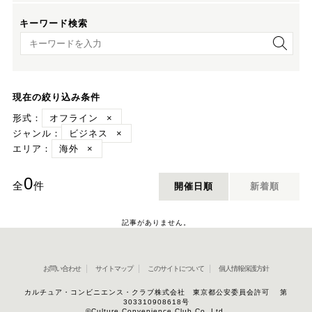
キーワード検索
キーワード検索
現在の絞り込み条件
形式：
オフライン
×
ジャンル：
ビジネス
×
エリア：
海外
×
0
全
件
開催日順
新着順
記事がありません。
お問い合わせ
サイトマップ
このサイトについて
個人情報保護方針
カルチュア・コンビニエンス・クラブ株式会社 東京都公安委員会許可 第
303310908618号
©Culture Convenience Club Co.,Ltd.