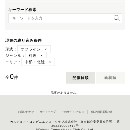
キーワード検索
キーワード検索
現在の絞り込み条件
形式：
オフライン
×
ジャンル：
料理
×
エリア：
中部・北陸
×
0
全
件
開催日順
新着順
記事がありません。
お問い合わせ
サイトマップ
このサイトについて
個人情報保護方針
カルチュア・コンビニエンス・クラブ株式会社 東京都公安委員会許可 第
303310908618号
©Culture Convenience Club Co.,Ltd.