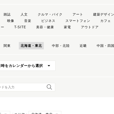
雑誌
人文
クルマ・バイク
アート
建築デザイ
映像
音楽
ビジネス
スマートフォン
カフェ
リー
T-SITE
美容・健康
家電
アウトドア
関東
北海道・東北
中部・北陸
近畿
中国・四
日時をカレンダーから選択
ード検索