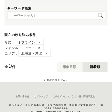
キーワード検索
キーワード検索
現在の絞り込み条件
形式：
オフライン
×
ジャンル：
アート
×
エリア：
北海道・東北
×
0
全
件
開催日順
新着順
記事がありません。
お問い合わせ
サイトマップ
このサイトについて
個人情報保護方針
カルチュア・コンビニエンス・クラブ株式会社 東京都公安委員会許可 第
303310908618号
©Culture Convenience Club Co.,Ltd.