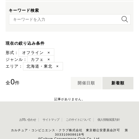
キーワード検索
キーワード検索
現在の絞り込み条件
形式：
オフライン
×
ジャンル：
カフェ
×
エリア：
北海道・東北
×
0
全
件
開催日順
新着順
記事がありません。
お問い合わせ
サイトマップ
このサイトについて
個人情報保護方針
カルチュア・コンビニエンス・クラブ株式会社 東京都公安委員会許可 第
303310908618号
©Culture Convenience Club Co.,Ltd.