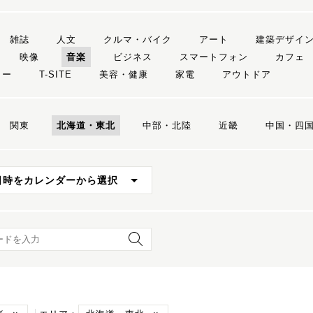
雑誌
人文
クルマ・バイク
アート
建築デザイ
映像
音楽
ビジネス
スマートフォン
カフェ
リー
T-SITE
美容・健康
家電
アウトドア
関東
北海道・東北
中部・北陸
近畿
中国・四
日時をカレンダーから選択
ード検索