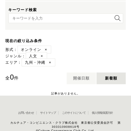
キーワード検索
キーワード検索
現在の絞り込み条件
形式：
オンライン
×
ジャンル：
人文
×
エリア：
九州・沖縄
×
0
全
件
開催日順
新着順
記事がありません。
お問い合わせ
サイトマップ
このサイトについて
個人情報保護方針
カルチュア・コンビニエンス・クラブ株式会社 東京都公安委員会許可 第
303310908618号
©Culture Convenience Club Co.,Ltd.